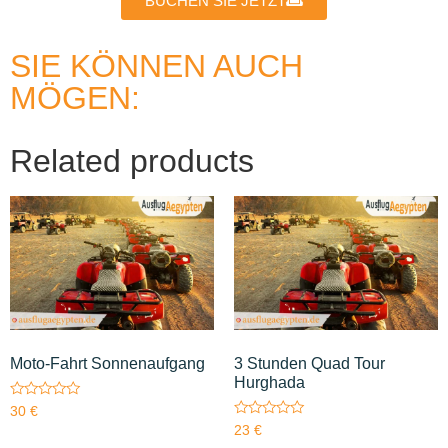
BUCHEN SIE JETZT
SIE KÖNNEN AUCH
MÖGEN:
Related products
Moto-Fahrt Sonnenaufgang
3 Stunden Quad Tour
Hurghada
Rated
30
€
0
Rated
23
€
out
0
of