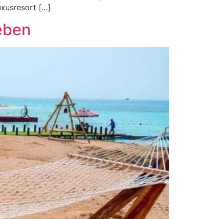
uxusresort […]
eben